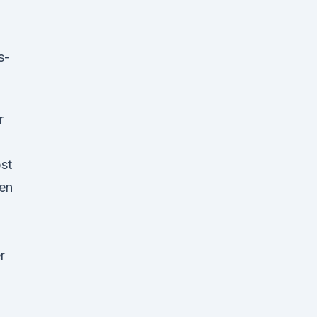
s-
r
st
fen
r