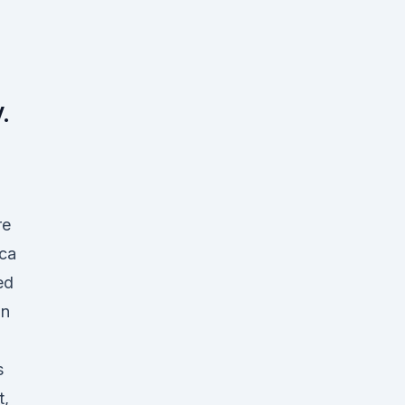
.
re
 ca
ed
ln
s
t,