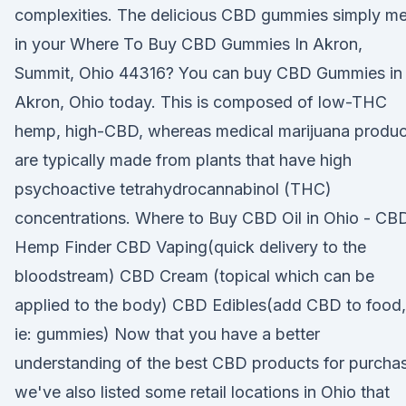
complexities. The delicious CBD gummies simply me
in your Where To Buy CBD Gummies In Akron,
Summit, Ohio 44316? You can buy CBD Gummies in
Akron, Ohio today. This is composed of low-THC
hemp, high-CBD, whereas medical marijuana produc
are typically made from plants that have high
psychoactive tetrahydrocannabinol (THC)
concentrations. Where to Buy CBD Oil in Ohio - CB
Hemp Finder CBD Vaping(quick delivery to the
bloodstream) CBD Cream (topical which can be
applied to the body) CBD Edibles(add CBD to food,
ie: gummies) Now that you have a better
understanding of the best CBD products for purcha
we've also listed some retail locations in Ohio that