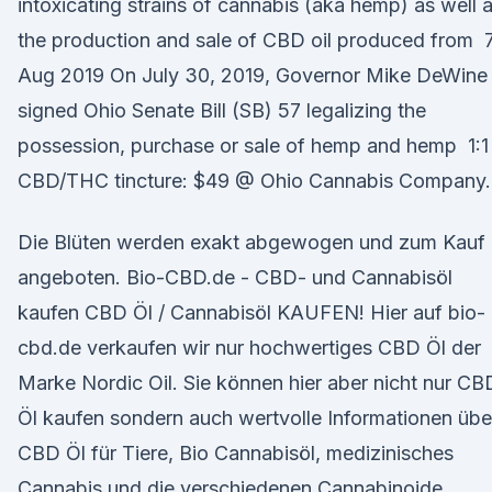
intoxicating strains of cannabis (aka hemp) as well 
the production and sale of CBD oil produced from 
Aug 2019 On July 30, 2019, Governor Mike DeWine
signed Ohio Senate Bill (SB) 57 legalizing the
possession, purchase or sale of hemp and hemp 1:1
CBD/THC tincture: $49 @ Ohio Cannabis Company.
Die Blüten werden exakt abgewogen und zum Kauf
angeboten. Bio-CBD.de - CBD- und Cannabisöl
kaufen CBD Öl / Cannabisöl KAUFEN! Hier auf bio-
cbd.de verkaufen wir nur hochwertiges CBD Öl der
Marke Nordic Oil. Sie können hier aber nicht nur CB
Öl kaufen sondern auch wertvolle Informationen übe
CBD Öl für Tiere, Bio Cannabisöl, medizinisches
Cannabis und die verschiedenen Cannabinoide