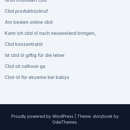
Grün infundiert cbd
Cbd produktrückruf
Am besten online cbd
Kann ich cbd öl nach neuseeland bringen_
Cbd konzentratöl
Ist cbd öl giftig für die leber
Cbd oil calhoun ga
Cbd-öl für ekzeme bei babys
Proudly powered by WordPress
|
Theme: storybook by
OdieThemes
.