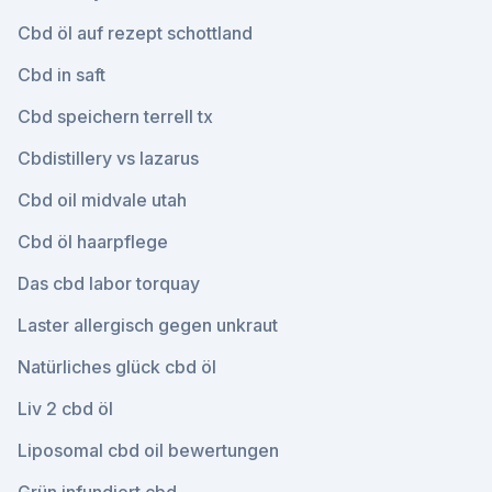
Cbd öl auf rezept schottland
Cbd in saft
Cbd speichern terrell tx
Cbdistillery vs lazarus
Cbd oil midvale utah
Cbd öl haarpflege
Das cbd labor torquay
Laster allergisch gegen unkraut
Natürliches glück cbd öl
Liv 2 cbd öl
Liposomal cbd oil bewertungen