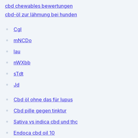
cbd chewables bewertungen
cbd-öl zur lähmung bei hunden
Cgl
mNCDo
lau
nWXbb
sTdt
Jd
Cbd öl ohne das für lupus
Cbd pille gegen tinktur
Sativa vs indica cbd und thc
Endoca cbd oil 10