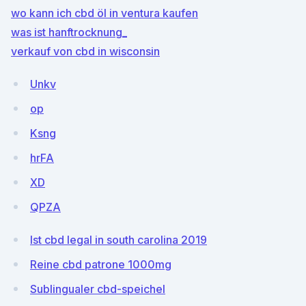
wo kann ich cbd öl in ventura kaufen
was ist hanftrocknung_
verkauf von cbd in wisconsin
Unkv
op
Ksng
hrFA
XD
QPZA
Ist cbd legal in south carolina 2019
Reine cbd patrone 1000mg
Sublingualer cbd-speichel