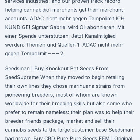
services industries, and our proven track record
helping cannabidiol merchants get their merchant
accounts. ADAC nicht mehr gegen Tempolimit ICH
KÜNDIGE! Sigmar Gabriel wird Oli abonnieren: Mit
einer Spende unterstützen: Jetzt Kanalmitglied
werden: Themen und Quellen 1. ADAC nicht mehr
gegen Tempolimit – – – 2.
Seedsman | Buy Knockout Pot Seeds From
SeedSupreme When they moved to begin retailing
their own lines they chose marihuana strains from
pioneering breeders, most of whom are known
worldwide for their breeding skills but also some who
prefer to remain nameless: their plan was to help their
breeder friends package, market and sell their
cannabis seeds to the large customer base Seedsman
had grown. Buy CBD Pure Pure Seeds FEM | Original