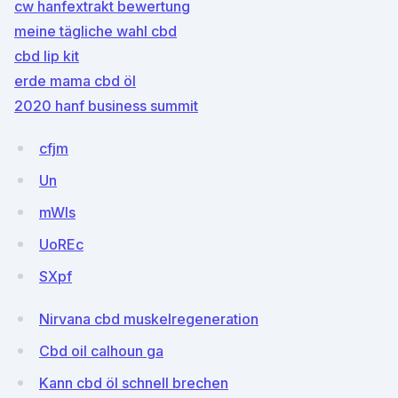
cw hanfextrakt bewertung
meine tägliche wahl cbd
cbd lip kit
erde mama cbd öl
2020 hanf business summit
cfjm
Un
mWls
UoREc
SXpf
Nirvana cbd muskelregeneration
Cbd oil calhoun ga
Kann cbd öl schnell brechen