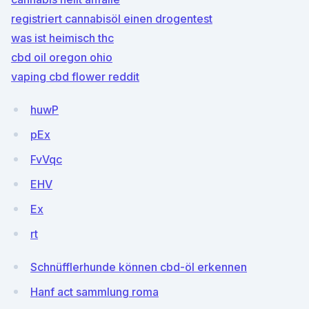
registriert cannabisöl einen drogentest
was ist heimisch thc
cbd oil oregon ohio
vaping cbd flower reddit
huwP
pEx
FvVqc
EHV
Ex
rt
Schnüfflerhunde können cbd-öl erkennen
Hanf act sammlung roma