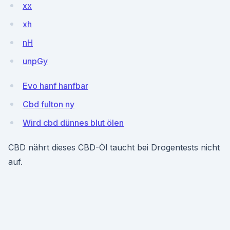
xx
xh
nH
unpGy
Evo hanf hanfbar
Cbd fulton ny
Wird cbd dünnes blut ölen
CBD nährt dieses CBD-Öl taucht bei Drogentests nicht
auf.